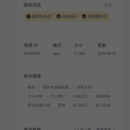
版权信息
更多
版权作品
原创设计
商用授权
当前模板由 iSlide 团队原创设计或已获得相关权利人授
权，PPT 格式案例、模板（含预览图）受著作权法保
护，著作权及相关权利归本平台所有。下载使用需遵循
资源 ID
格式
大小
更新
版权声明
条款，禁止任何形式的转让、出售或出租，未
#
5392481
pptx
5.23M
2026-08-05
经投权许可任何人不得擅自转载和分发，否则将接照我
国著作权法的相关规定承担相应法律责任。
相关搜索
精品
简约专业插画风
自我介绍
个人介绍
个人简介
介绍自己
自我评价
英文自我介绍
竞聘
实习转正
实习总结
推荐模板
查看更多
换一换