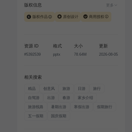
版权信息
更多
版权作品
原创设计
商用授权
当前模板由 iSlide 团队原创设计或已获得相关权利人授
权，PPT 格式案例、模板（含预览图）受著作权法保
护，著作权及相关权利归本平台所有。下载使用需遵循
资源 ID
格式
大小
更新
版权声明
条款，禁止任何形式的转让、出售或出租，未
#
5392539
pptx
78.64M
2026-08-05
经投权许可任何人不得擅自转载和分发，否则将接照我
国著作权法的相关规定承担相应法律责任。
相关搜索
精品
创意风
旅游
日游
旅行
自驾游
出游
春游
家乡介绍
旅游线路
暑期出游
寒假出游
假期旅行
五一假期
国庆假期