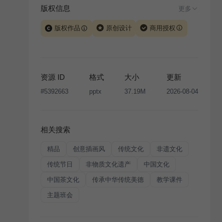
版权信息
更多
版权作品
原创设计
商用授权
当前模板由 iSlide 团队原创设计或已获得相关权利人授
权，PPT 格式案例、模板（含预览图）受著作权法保
护，著作权及相关权利归本平台所有。下载使用需遵循
资源 ID
格式
大小
更新
版权声明
条款，禁止任何形式的转让、出售或出租，未
#
5392663
pptx
37.19M
2026-08-04
经投权许可任何人不得擅自转载和分发，否则将接照我
国著作权法的相关规定承担相应法律责任。
相关搜索
精品
创意插画风
传统文化
非遗文化
传统节日
非物质文化遗产
中国文化
中国茶文化
传承中华传统美德
教学课件
主题班会