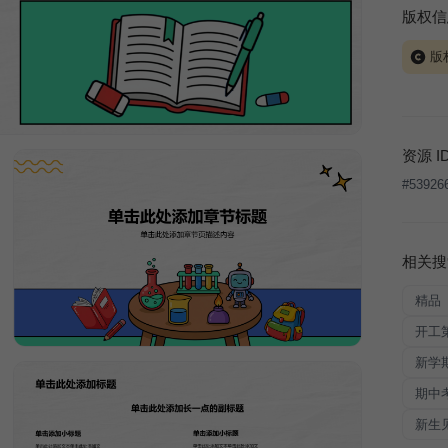
版权信
版
当前模板
式案例
本平台
资源 I
让、出
#
53926
将接照
相关搜
精品
开工
新学
期中
新生