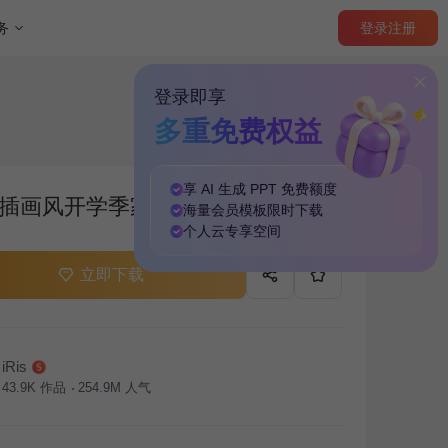
登录
注册
务
登录即享
多重免费权益
享 AI 生成 PPT
免费
额度
插画风开学季家长会通用PPT模板
海量
会员模板
限时下载
个人云
专享
空间
立即下载
iRis
43.9K
作品
254.9M
人气