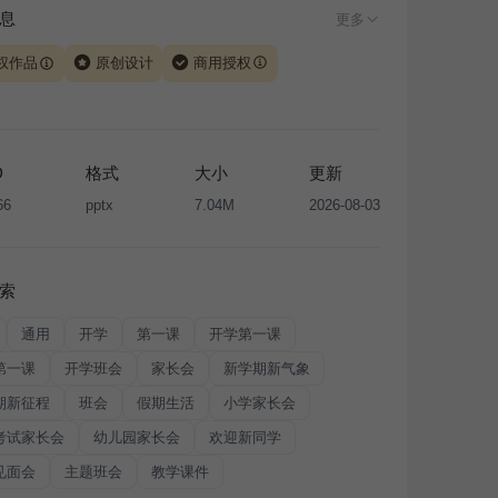
息
更多
权作品
原创设计
商用授权
由 iSlide 团队原创设计或已获得相关权利人授权，PPT 格
、模板（含预览图）受著作权法保护，著作权及相关权利归
所有。下载使用需遵循
版权声明
条款，禁止任何形式的转
D
格式
大小
更新
售或出租，未经投权许可任何人不得擅自转载和分发，否则
66
pptx
7.04M
2026-08-03
我国著作权法的相关规定承担相应法律责任。
索
通用
开学
第一课
开学第一课
第一课
开学班会
家长会
新学期新气象
期新征程
班会
假期生活
小学家长会
考试家长会
幼儿园家长会
欢迎新同学
见面会
主题班会
教学课件