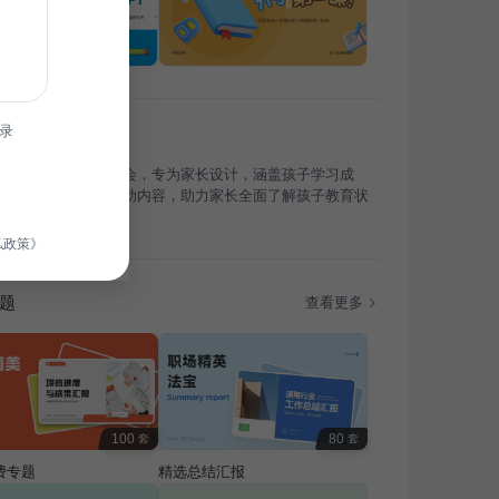
录
适用于开学季及家长会，专为家长设计，涵盖孩子学习成
校教育理念及家校互动内容，助力家长全面了解孩子教育状
私政策》
题
查看更多
100
80
套
套
费专题
精选总结汇报