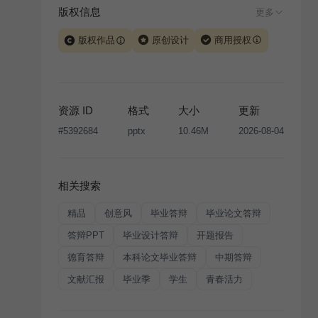
版权信息
更多
版权作品
原创设计
商用授权
当前模板由 iSlide 团队原创设计或已获得相关权利人授
权，PPT 格式案例、模板（含预览图）受著作权法保
护，著作权及相关权利归本平台所有。下载使用需遵循
资源 ID
格式
大小
更新
版权声明
条款，禁止任何形式的转让、出售或出租，未
#
5392684
pptx
10.46M
2026-08-04
经投权许可任何人不得擅自转载和分发，否则将接照我
国著作权法的相关规定承担相应法律责任。
相关搜索
精品
创意风
毕业答辩
毕业论文答辩
答辩PPT
毕业设计答辩
开题报告
德育答辩
本科论文毕业答辩
中期答辩
文献汇报
毕业季
学生
青春活力