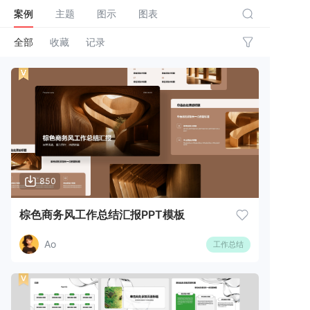
案例
主题
图示
图表
全部
收藏
记录
850
棕色商务风工作总结汇报PPT模板
Ao
工作总结