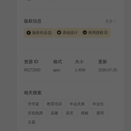
版权信息
更多
版权作品
原创设计
商用授权
当前模板由 iSlide 团队原创设计或已获得相关权利人授
权，PPT 格式案例、模板（含预览图）受著作权法保
护，著作权及相关权利归本平台所有。下载使用需遵循
资源 ID
格式
大小
更新
版权声明
条款，禁止任何形式的转让、出售或出租，未
#
5272500
pptx
1.45M
2026-07-25
经投权许可任何人不得擅自转载和分发，否则将接照我
国著作权法的相关规定承担相应法律责任。
相关搜索
升学宴
教育培训
年会庆典
毕业生
庆祝氛围
温馨
喜庆
模板
通用
主题