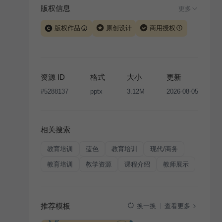
版权信息
更多
版权作品
原创设计
商用授权
当前模板由 iSlide 团队原创设计或已获得相关权利人授
权，PPT 格式案例、模板（含预览图）受著作权法保
护，著作权及相关权利归本平台所有。下载使用需遵循
资源 ID
格式
大小
更新
版权声明
条款，禁止任何形式的转让、出售或出租，未
#
5288137
pptx
3.12M
2026-08-05
经投权许可任何人不得擅自转载和分发，否则将接照我
国著作权法的相关规定承担相应法律责任。
相关搜索
教育培训
蓝色
教育培训
现代/商务
教育培训
教学资源
课程介绍
教师展示
推荐模板
查看更多
换一换