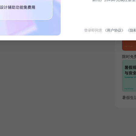
热门专
登录即同意
《用户协议》
《隐
限时免
暑假生