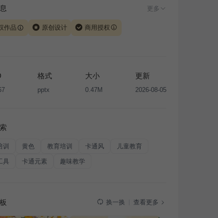
息
更多
权作品
原创设计
商用授权
由 iSlide 团队原创设计或已获得相关权利人授权，PPT 格
、模板（含预览图）受著作权法保护，著作权及相关权利归
所有。下载使用需遵循
版权声明
条款，禁止任何形式的转
D
格式
大小
更新
售或出租，未经投权许可任何人不得擅自转载和分发，否则
67
pptx
0.47M
2026-08-05
我国著作权法的相关规定承担相应法律责任。
索
培训
黄色
教育培训
卡通风
儿童教育
工具
卡通元素
趣味教学
板
查看更多
换一换