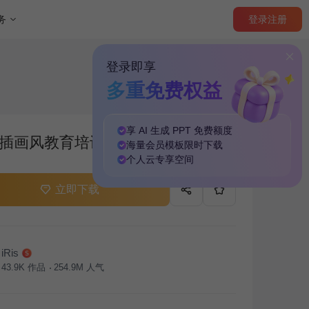
登录
注册
务
登录即享
多重免费权益
享 AI 生成 PPT
免费
额度
插画风教育培训PPT主题
海量
会员模板
限时下载
个人云
专享
空间
立即下载
iRis
43.9K
作品
254.9M
人气