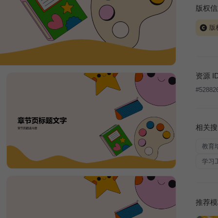
版权信
版
当前模板
式案例
本平台
资源 I
让、出
#
52882
将接照
相关搜
教育
学习
推荐模