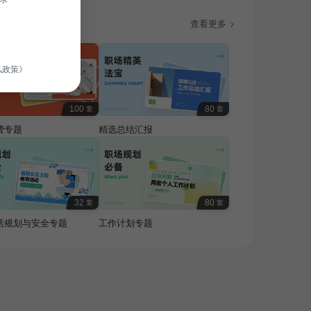
题
查看更多
私政策》
100
80
套
套
费专题
精选总结汇报
32
80
套
套
活规划与安全专题
工作计划专题