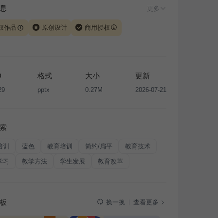
息
更多
权作品
原创设计
商用授权
由 iSlide 团队原创设计或已获得相关权利人授权，PPT 格
、模板（含预览图）受著作权法保护，著作权及相关权利归
所有。下载使用需遵循
版权声明
条款，禁止任何形式的转
D
格式
大小
更新
售或出租，未经投权许可任何人不得擅自转载和分发，否则
29
pptx
0.27M
2026-07-21
我国著作权法的相关规定承担相应法律责任。
索
培训
蓝色
教育培训
简约/扁平
教育技术
学习
教学方法
学生发展
教育改革
板
查看更多
换一换