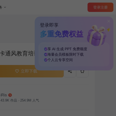
登录
注册
务
登录即享
多重免费权益
享 AI 生成 PPT
免费
额度
卡通风教育培训PPT主题
海量
会员模板
限时下载
个人云
专享
空间
立即下载
iRis
43.9K
作品
254.9M
人气