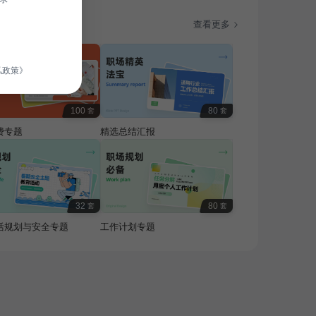
题
查看更多
私政策》
100
80
套
套
费专题
精选总结汇报
32
80
套
套
活规划与安全专题
工作计划专题