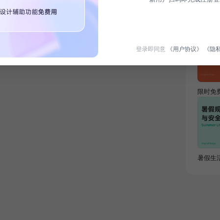
热门专
登录即同意
《用户协议》
《隐
限时免
暑假生