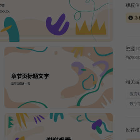
版权信
版
当前模板
式案例
本平台
资源 I
让、出
#
52883
将接照
相关搜
教育
数字
推荐模