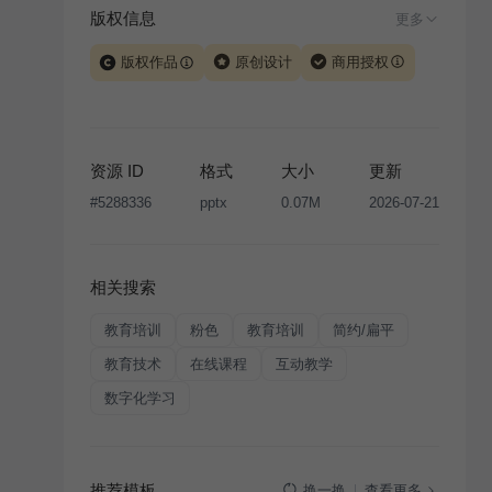
版权信息
更多
版权作品
原创设计
商用授权
当前模板由 iSlide 团队原创设计或已获得相关权利人授
权，PPT 格式案例、模板（含预览图）受著作权法保
护，著作权及相关权利归本平台所有。下载使用需遵循
资源 ID
格式
大小
更新
版权声明
条款，禁止任何形式的转让、出售或出租，未
#
5288336
pptx
0.07M
2026-07-21
经投权许可任何人不得擅自转载和分发，否则将接照我
国著作权法的相关规定承担相应法律责任。
相关搜索
教育培训
粉色
教育培训
简约/扁平
教育技术
在线课程
互动教学
数字化学习
推荐模板
查看更多
换一换