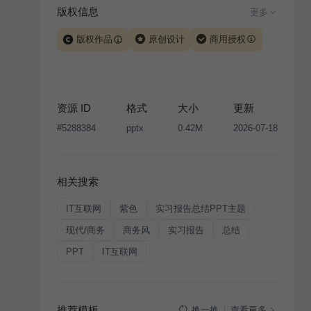
版权信息
更多
版权作品
原创设计
商用授权
当前模板由 iSlide 团队原创设计或已获得相关权利人授
权，PPT 格式案例、模板（含预览图）受著作权法保
护，著作权及相关权利归本平台所有。下载使用需遵循
资源 ID
格式
大小
更新
版权声明
条款，禁止任何形式的转让、出售或出租，未
#
5288384
pptx
0.42M
2026-07-18
经投权许可任何人不得擅自转载和分发，否则将接照我
国著作权法的相关规定承担相应法律责任。
相关搜索
IT互联网
紫色
实习报告总结PPT主题
现代/商务
商务风
实习报告
总结
PPT
IT互联网
推荐模板
查看更多
换一换