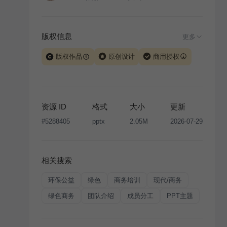
版权信息
更多
版权作品
原创设计
商用授权
当前模板由 iSlide 团队原创设计或已获得相关权利人授
权，PPT 格式案例、模板（含预览图）受著作权法保
护，著作权及相关权利归本平台所有。下载使用需遵循
资源 ID
格式
大小
更新
版权声明
条款，禁止任何形式的转让、出售或出租，未
#
5288405
pptx
2.05M
2026-07-29
经投权许可任何人不得擅自转载和分发，否则将接照我
国著作权法的相关规定承担相应法律责任。
相关搜索
环保公益
绿色
商务培训
现代/商务
绿色商务
团队介绍
成员分工
PPT主题