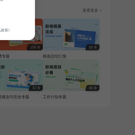
题
查看更多
私政策》
100
80
套
套
费专题
精选总结汇报
32
80
套
套
活规划与安全专题
工作计划专题