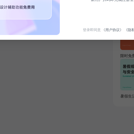
热门专
登录即同意
《用户协议》
《隐
限时免
暑假生