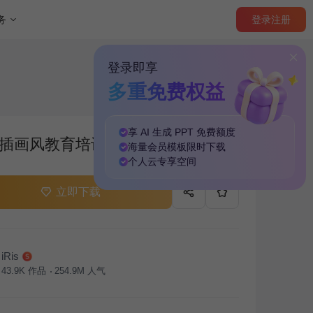
登录
注册
务
登录即享
多重免费权益
享 AI 生成 PPT
免费
额度
插画风教育培训班会PPT主题
海量
会员模板
限时下载
个人云
专享
空间
立即下载
iRis
43.9K
作品
254.9M
人气