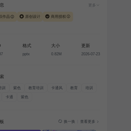
息
更多
权作品
原创设计
商用授权
由 iSlide 团队原创设计或已获得相关权利人授权，PPT 格
、模板（含预览图）受著作权法保护，著作权及相关权利归
所有。下载使用需遵循
版权声明
条款，禁止任何形式的转
D
格式
大小
更新
售或出租，未经投权许可任何人不得擅自转载和分发，否则
37
pptx
0.82M
2026-07-23
我国著作权法的相关规定承担相应法律责任。
索
培训
紫色
教育培训
卡通风
教育
培训
卡通
紫色
板
查看更多
换一换