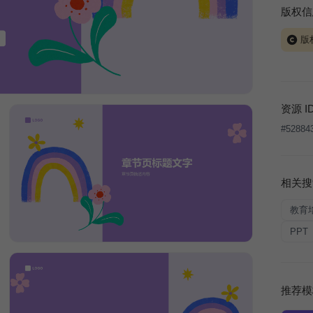
版权信
版
当前模板
式案例
本平台
资源 I
让、出
#
52884
将接照
相关搜
教育
PPT
推荐模