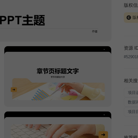
版权信
版
当前模板
式案例
本平台
资源 I
让、出
#
52901
将接照
相关搜
项目
数据
项目
推荐模