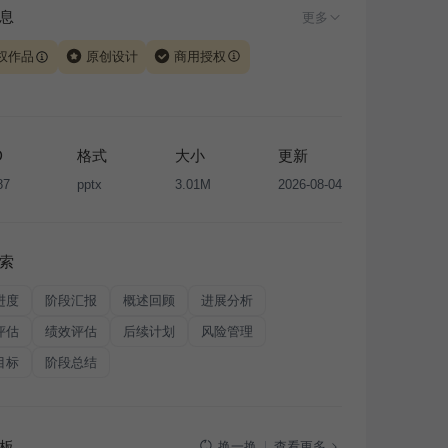
息
更多
权作品
原创设计
商用授权
由 iSlide 团队原创设计或已获得相关权利人授权，PPT 格
、模板（含预览图）受著作权法保护，著作权及相关权利归
所有。下载使用需遵循
版权声明
条款，禁止任何形式的转
D
格式
大小
更新
售或出租，未经投权许可任何人不得擅自转载和分发，否则
87
pptx
3.01M
2026-08-04
我国著作权法的相关规定承担相应法律责任。
索
进度
阶段汇报
概述回顾
进展分析
评估
绩效评估
后续计划
风险管理
目标
阶段总结
板
查看更多
换一换