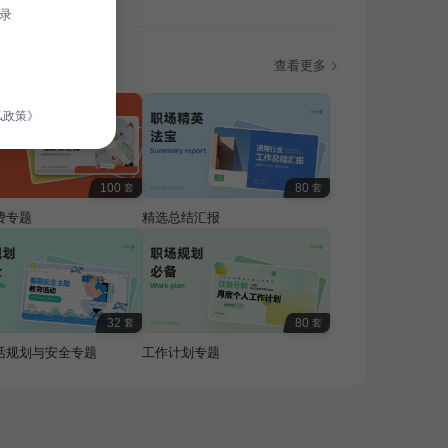
录
题
查看更多
私政策》
100
80
套
套
费专题
精选总结汇报
32
80
套
套
活规划与安全专题
工作计划专题