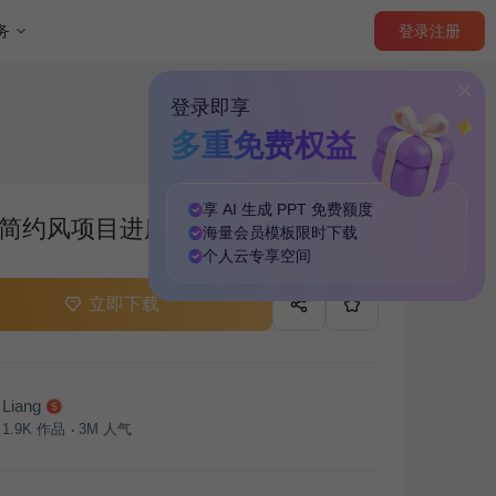
登录
注册
务
登录即享
多重免费权益
享 AI 生成 PPT
免费
额度
简约风项目进度阶段汇报PPT主题
海量
会员模板
限时下载
个人云
专享
空间
立即下载
Liang
1.9K
作品
3M
人气