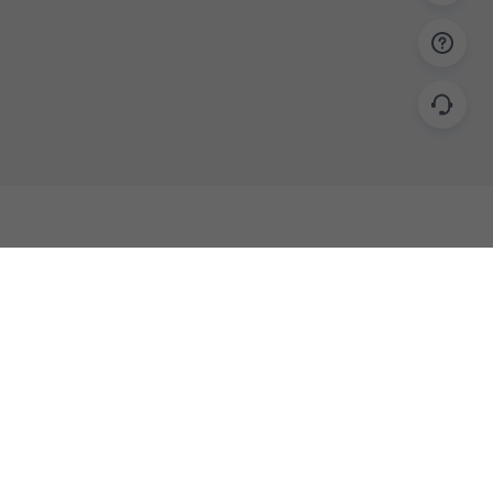
帮助
联系
使用指南
关于我们
功能教程
意见反馈
企业版
商务合作 biz@islide.cc
常见问题
咨询企业顾问