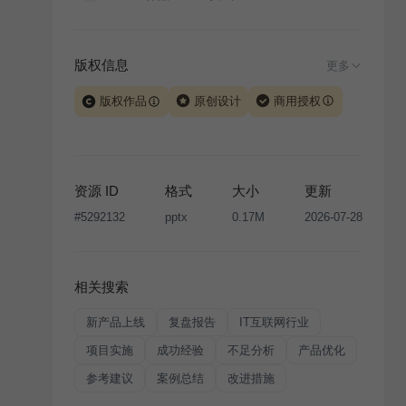
版权信息
更多
版权作品
原创设计
商用授权
当前模板由 iSlide 团队原创设计或已获得相关权利人授
权，PPT 格式案例、模板（含预览图）受著作权法保
护，著作权及相关权利归本平台所有。下载使用需遵循
资源 ID
格式
大小
更新
版权声明
条款，禁止任何形式的转让、出售或出租，未
#
5292132
pptx
0.17M
2026-07-28
经投权许可任何人不得擅自转载和分发，否则将接照我
国著作权法的相关规定承担相应法律责任。
相关搜索
新产品上线
复盘报告
IT互联网行业
项目实施
成功经验
不足分析
产品优化
参考建议
案例总结
改进措施