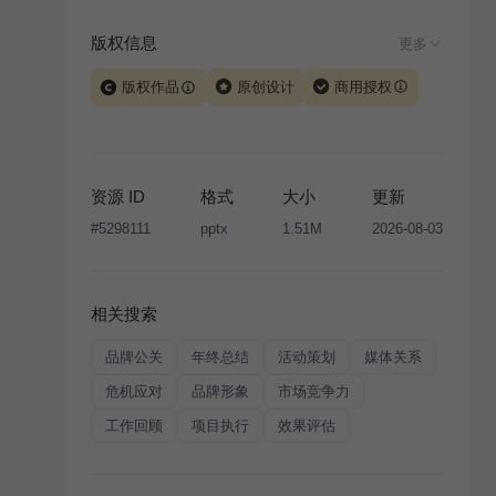
版权信息
更多
版权作品
原创设计
商用授权
当前模板由 iSlide 团队原创设计或已获得相关权利人授
权，PPT 格式案例、模板（含预览图）受著作权法保
护，著作权及相关权利归本平台所有。下载使用需遵循
资源 ID
格式
大小
更新
版权声明
条款，禁止任何形式的转让、出售或出租，未
#
5298111
pptx
1.51M
2026-08-03
经投权许可任何人不得擅自转载和分发，否则将接照我
国著作权法的相关规定承担相应法律责任。
相关搜索
品牌公关
年终总结
活动策划
媒体关系
危机应对
品牌形象
市场竞争力
工作回顾
项目执行
效果评估