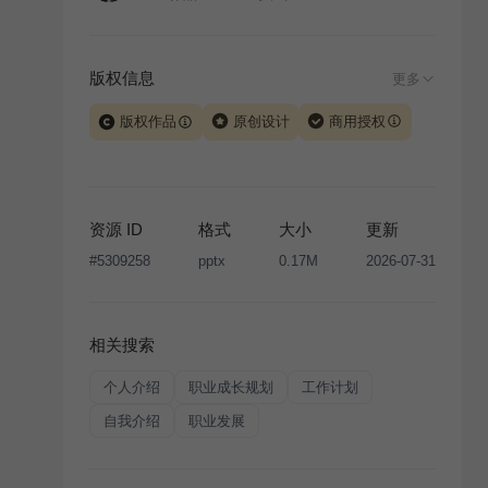
版权信息
更多
版权作品
原创设计
商用授权
当前模板由 iSlide 团队原创设计或已获得相关权利人授
权，PPT 格式案例、模板（含预览图）受著作权法保
护，著作权及相关权利归本平台所有。下载使用需遵循
资源 ID
格式
大小
更新
版权声明
条款，禁止任何形式的转让、出售或出租，未
#
5309258
pptx
0.17M
2026-07-31
经投权许可任何人不得擅自转载和分发，否则将接照我
国著作权法的相关规定承担相应法律责任。
相关搜索
个人介绍
职业成长规划
工作计划
自我介绍
职业发展