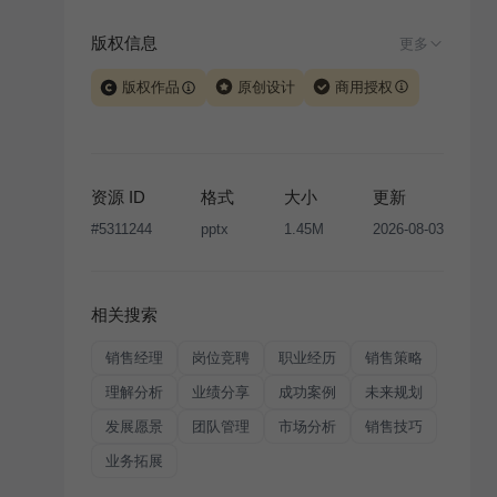
版权信息
更多
版权作品
原创设计
商用授权
当前模板由 iSlide 团队原创设计或已获得相关权利人授
权，PPT 格式案例、模板（含预览图）受著作权法保
护，著作权及相关权利归本平台所有。下载使用需遵循
资源 ID
格式
大小
更新
版权声明
条款，禁止任何形式的转让、出售或出租，未
#
5311244
pptx
1.45M
2026-08-03
经投权许可任何人不得擅自转载和分发，否则将接照我
国著作权法的相关规定承担相应法律责任。
相关搜索
销售经理
岗位竞聘
职业经历
销售策略
理解分析
业绩分享
成功案例
未来规划
发展愿景
团队管理
市场分析
销售技巧
业务拓展