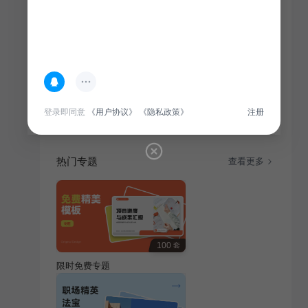
简介
关于销售经理岗位竞聘演讲PPT,其中目录大纲内容包括
个人背景与职业经历、对销售岗位的理解与策略、过往
业绩与成功案例分享、未来规划与发展愿景
登录即同意
《用户协议》
《隐私政策》
注册
热门专题
查看更多
100
套
限时免费专题