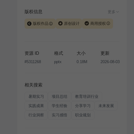
版权信息
更多
版权作品
原创设计
商用授权
当前模板由 iSlide 团队原创设计或已获得相关权利人授
权，PPT 格式案例、模板（含预览图）受著作权法保
护，著作权及相关权利归本平台所有。下载使用需遵循
资源 ID
格式
大小
更新
版权声明
条款，禁止任何形式的转让、出售或出租，未
#
5311268
pptx
0.18M
2026-08-03
经投权许可任何人不得擅自转载和分发，否则将接照我
国著作权法的相关规定承担相应法律责任。
相关搜索
暑期实习
项目总结
教育培训行业
实践成果
学生经验
分享学习
未来发展
行业洞察
实习感悟
职业规划