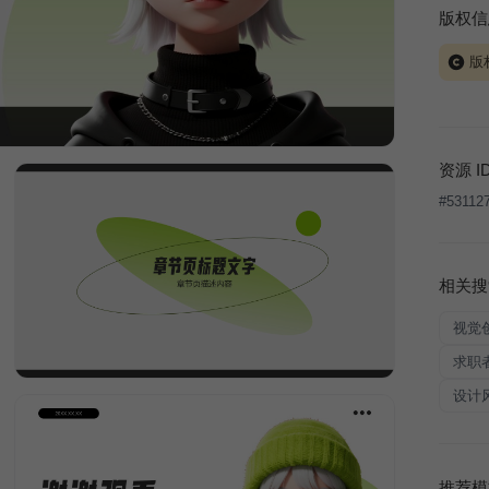
版权信
版
当前模板
式案例
本平台
资源 I
让、出
#
53112
将接照
相关搜
视觉
求职
设计
推荐模