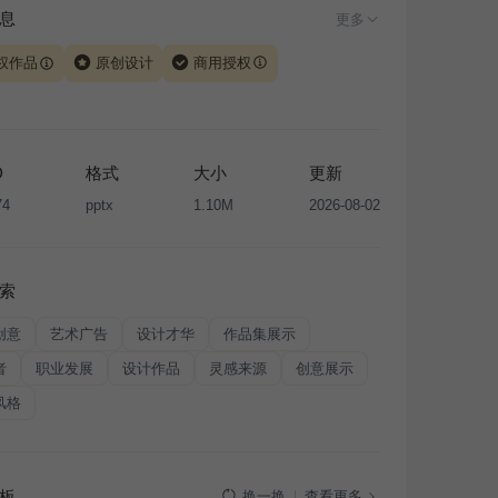
息
更多
权作品
原创设计
商用授权
由 iSlide 团队原创设计或已获得相关权利人授权，PPT 格
、模板（含预览图）受著作权法保护，著作权及相关权利归
所有。下载使用需遵循
版权声明
条款，禁止任何形式的转
D
格式
大小
更新
售或出租，未经投权许可任何人不得擅自转载和分发，否则
74
pptx
1.10M
2026-08-02
我国著作权法的相关规定承担相应法律责任。
索
创意
艺术广告
设计才华
作品集展示
者
职业发展
设计作品
灵感来源
创意展示
风格
板
查看更多
换一换