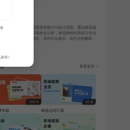
集旨在系统展示我的视觉创意能力与设计思维。通过精选项
录
现从概念构思到最终实现的全过程，体现独特的风格与专业
内容包括：个人艺术理念、系列作品展示、创作过程解析、
延展、总结与展望。
私政策》
题
查看更多
100
80
套
套
费专题
精选总结汇报