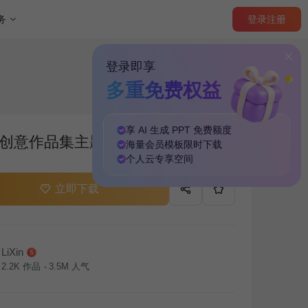
登录
注册
务
登录即享
多重免费权益
享 AI 生成 PPT
免费
额度
创意作品集主题
海量
会员模板
限时下载
个人云
专享
空间
立即下载
LiXin
2.2K
作品
3.5M
人气