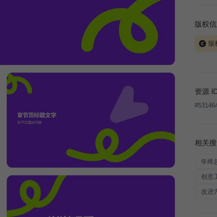
版权信
版
当前模板
式案例
本平台
资源 I
让、出
#
53146
将接照
相关搜
年终
创意
改进