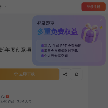
登录
注册
务
登录即享
多重免费权益
享 AI 生成 PPT
免费
额度
部年度创意项目成果展示汇报PPT
海量
会员模板
限时下载
个人云
专享
空间
立即下载
Yu
2.4K
作品
3.8M
人气