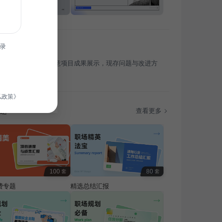
录
意工作概述，核心创意项目成果展示，现存问题与改进方
年度创意项目规划
私政策》
题
查看更多
100
80
套
套
费专题
精选总结汇报