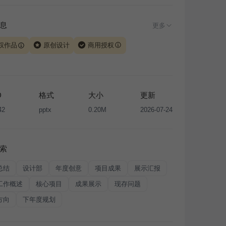
息
更多
权作品
原创设计
商用授权
由 iSlide 团队原创设计或已获得相关权利人授权，PPT 格
、模板（含预览图）受著作权法保护，著作权及相关权利归
所有。下载使用需遵循
版权声明
条款，禁止任何形式的转
D
格式
大小
更新
售或出租，未经投权许可任何人不得擅自转载和分发，否则
42
pptx
0.20M
2026-07-24
我国著作权法的相关规定承担相应法律责任。
索
总结
设计部
年度创意
项目成果
展示汇报
工作概述
核心项目
成果展示
现存问题
方向
下年度规划