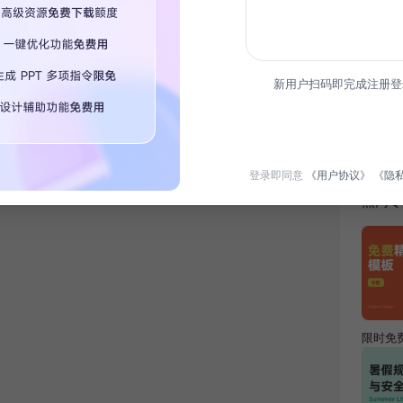
新用户扫码即完成注册登
简介
年度创
向，下
登录即同意
《用户协议》
《隐
热门专
限时免