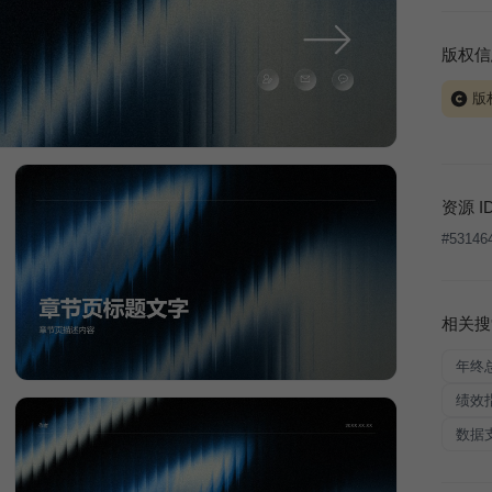
版权信
版
当前模板
式案例
本平台
资源 I
让、出
#
53146
将接照
相关搜
年终
绩效
数据