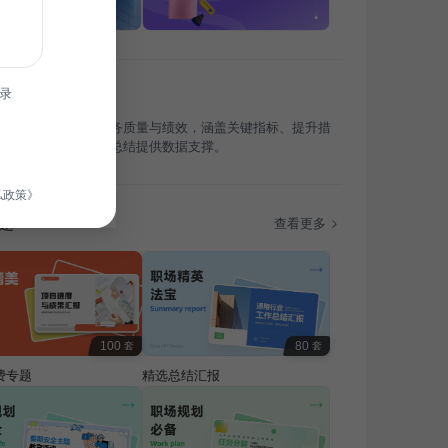
录
概述通信行业年度服务质量与绩效，涵盖关键指标、提升措
来展望，旨在为年终总结提供数据支撑。
私政策》
题
查看更多
100
80
套
套
费专题
精选总结汇报