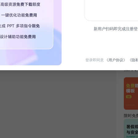
新用户扫码即完成注册登
简介
本报告
施及未
登录即同意
《用户协议》
《隐
热门专
限时免