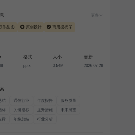
息
更多
权作品
原创设计
商用授权
由 iSlide 团队原创设计或已获得相关权利人授权，PPT 格
、模板（含预览图）受著作权法保护，著作权及相关权利归
所有。下载使用需遵循
版权声明
条款，禁止任何形式的转
D
格式
大小
更新
售或出租，未经投权许可任何人不得擅自转载和分发，否则
48
pptx
0.54M
2026-07-28
我国著作权法的相关规定承担相应法律责任。
索
总结
通信行业
年度报告
服务质量
指标
关键指标
提升措施
未来展望
支撑
年终总结
行业分析