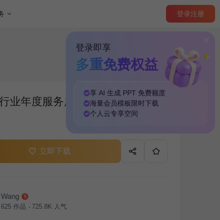
登录
注册
务
登录即享
多重免费权益
享 AI 生成 PPT
免费
额度
行业年度服务质量与绩效汇报PPT
海量
会员模板
限时下载
个人云
专享
空间
立即下载
Wang
625
作品
725.8K
人气