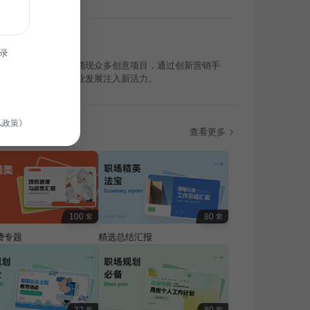
录
，我国文化传媒行业涌现众多创意项目，通过创新营销手
升品牌影响力，为行业发展注入新活力。
私政策》
题
查看更多
100
80
套
套
费专题
精选总结汇报
套
套