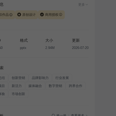
息
更多
权作品
原创设计
商用授权
由 iSlide 团队原创设计或已获得相关权利人授权，PPT 格
、模板（含预览图）受著作权法保护，著作权及相关权利归
所有。下载使用需遵循
版权声明
条款，禁止任何形式的转
D
格式
大小
更新
售或出租，未经投权许可任何人不得擅自转载和分发，否则
50
pptx
2.94M
2026-07-20
我国著作权法的相关规定承担相应法律责任。
索
总结
创新营销
品牌影响力
行业发展
项目
新活力
媒体融合
数字营销
跨界合作
体验
市场创新
板
查看更多
换一换