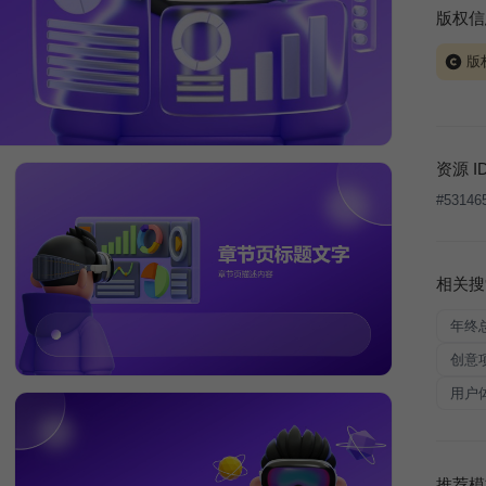
版权信
版
当前模板
式案例
本平台
资源 I
让、出
#
53146
将接照
相关搜
年终
创意
用户
推荐模