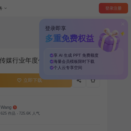
登录
注册
务
登录即享
多重免费权益
享 AI 生成 PPT
免费
额度
传媒行业年度创意项目总结PPT
海量
会员模板
限时下载
个人云
专享
空间
立即下载
Wang
625
作品
725.6K
人气