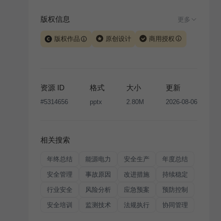
版权信息
更多
版权作品
原创设计
商用授权
当前模板由 iSlide 团队原创设计或已获得相关权利人授
权，PPT 格式案例、模板（含预览图）受著作权法保
护，著作权及相关权利归本平台所有。下载使用需遵循
资源 ID
格式
大小
更新
版权声明
条款，禁止任何形式的转让、出售或出租，未
#
5314656
pptx
2.80M
2026-08-06
经投权许可任何人不得擅自转载和分发，否则将接照我
国著作权法的相关规定承担相应法律责任。
相关搜索
年终总结
能源电力
安全生产
年度总结
安全管理
事故原因
改进措施
持续稳定
行业安全
风险分析
应急预案
预防控制
安全培训
监测技术
法规执行
协同管理