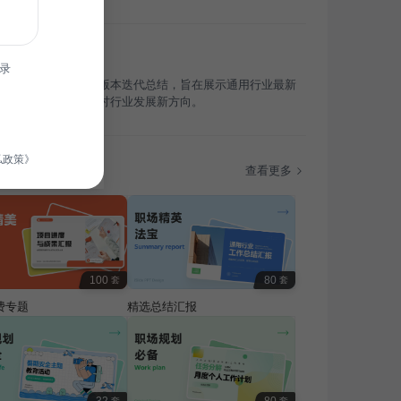
录
布会聚焦新品策划与版本迭代总结，旨在展示通用行业最新
邀请各界人士共同探讨行业发展新方向。
私政策》
题
查看更多
100
80
套
套
费专题
精选总结汇报
套
套