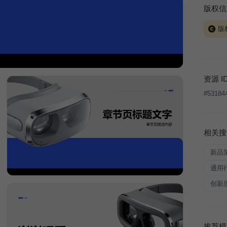
版权信
版
当前模板
式案例
本平台
资源 I
让、出
#
53184
将接照
相关搜
新品
通用
创新
推荐模