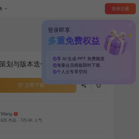
登录
注册
务
登录即享
多重免费权益
享 AI 生成 PPT
免费
额度
策划与版本迭代总结汇报PPT主题
海量
会员模板
限时下载
个人云
专享
空间
立即下载
Wang
625
作品
725.6K
人气