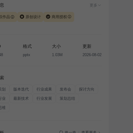
息
更多
权作品
原创设计
商用授权
由 iSlide 团队原创设计或已获得相关权利人授权，PPT 格
、模板（含预览图）受著作权法保护，著作权及相关权利归
所有。下载使用需遵循
版权声明
条款，禁止任何形式的转
D
格式
大小
更新
售或出租，未经投权许可任何人不得擅自转载和分发，否则
48
pptx
1.03M
2026-08-02
我国著作权法的相关规定承担相应法律责任。
索
策划
版本迭代
行业成果
发布会
探讨方向
行业
最新技术
行业发展
策划总结
思维
板
查看更多
换一换