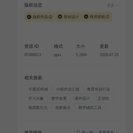
版权信息
更多
版权作品
原创设计
商用授权
当前模板由 iSlide 团队原创设计或已获得相关权利人授
权，PPT 格式案例、模板（含预览图）受著作权法保
护，著作权及相关权利归本平台所有。下载使用需遵循
资源 ID
格式
大小
更新
版权声明
条款，禁止任何形式的转让、出售或出租，未
#
5380613
pptx
5.26M
2026-07-26
经投权许可任何人不得擅自转载和分发，否则将接照我
国著作权法的相关规定承担相应法律责任。
相关搜索
卡通3D风格
小组作业汇报
教育培训行业
学习兴趣
教学效果
课件设计
互动性
视觉吸引力
创新展示
教学辅助工具
推荐模板
查看更多
换一换