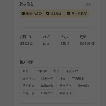
版权信息
更多
版权作品
原创设计
商用授权
当前模板由 iSlide 团队原创设计或已获得相关权利人授
权，PPT 格式案例、模板（含预览图）受著作权法保
护，著作权及相关权利归本平台所有。下载使用需遵循
资源 ID
格式
大小
更新
版权声明
条款，禁止任何形式的转让、出售或出租，未
#
5392812
pptx
2.51M
2026-08-05
经投权许可任何人不得擅自转载和分发，否则将接照我
国著作权法的相关规定承担相应法律责任。
相关搜索
精品
节约环保
通用
环境保护
保护环境
绿色环保
环保
节约用水
节约粮食
珍惜粮食
节水护水
绿色保护
主题班会
环境设计
教学课件