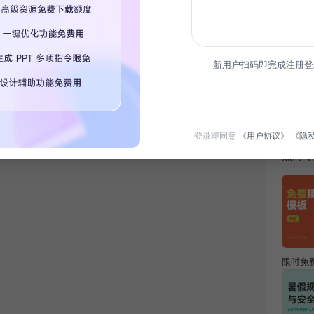
新用户扫码即完成注册登
简介
本模板
风格展
登录即同意
《用户协议》
《隐
热门专
限时免