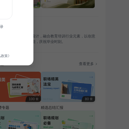
录
专为毕业季教育活动设计，融合教育培训行业元素，以创意
现，旨在激发学生潜能，庆祝毕业时刻。
私政策》
题
查看更多
100
80
套
套
费专题
精选总结汇报