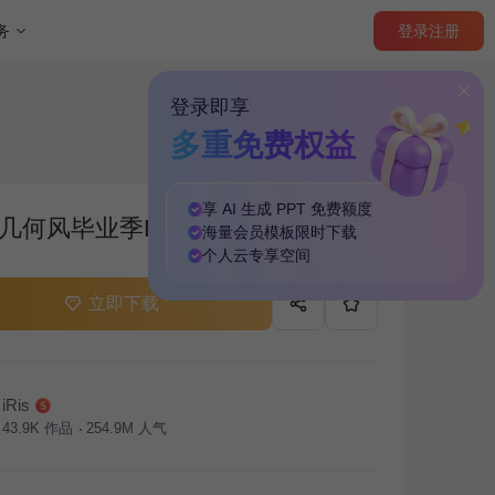
登录
注册
务
登录即享
多重免费权益
享 AI 生成 PPT
免费
额度
几何风毕业季PPT
海量
会员模板
限时下载
个人云
专享
空间
立即下载
iRis
43.9K
作品
254.9M
人气