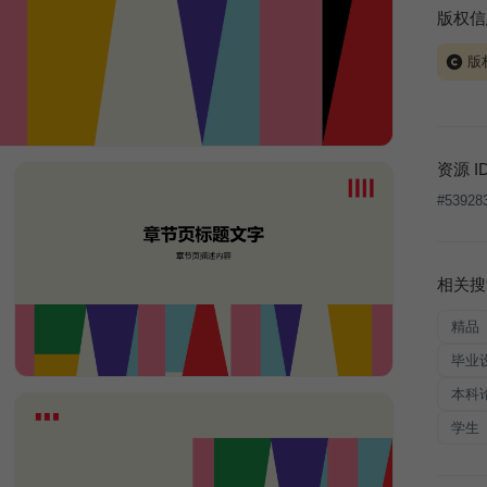
版权信
版
当前模板
式案例
本平台
资源 I
让、出
#
53928
将接照
相关搜
精品
毕业
本科
学生