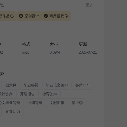
息
更多
权作品
原创设计
商用授权
由 iSlide 团队原创设计或已获得相关权利人授权，PPT 格
、模板（含预览图）受著作权法保护，著作权及相关权利归
所有。下载使用需遵循
版权声明
条款，禁止任何形式的转
D
格式
大小
更新
售或出租，未经投权许可任何人不得擅自转载和分发，否则
32
pptx
0.89M
2026-07-21
我国著作权法的相关规定承担相应法律责任。
索
创意风
毕业答辩
毕业论文答辩
答辩PPT
设计答辩
开题报告
德育答辩
论文毕业答辩
中期答辩
文献汇报
毕业季
青春活力