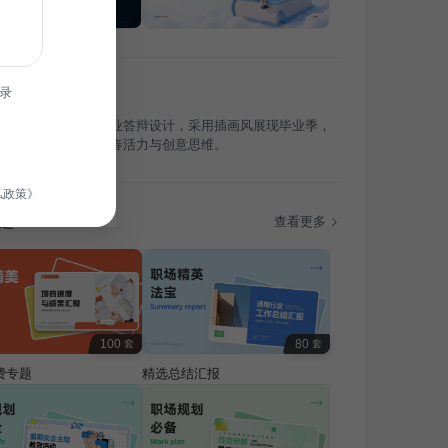
录
专为教育培训行业毕业答辩设计，采用插画风展现毕业季，
类专业学生，呈现青春活力与创意思维。
私政策》
题
查看更多
100
80
套
套
费专题
精选总结汇报