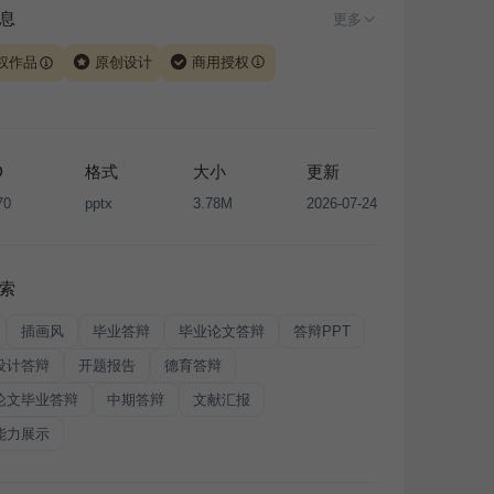
息
更多
权作品
原创设计
商用授权
由 iSlide 团队原创设计或已获得相关权利人授权，PPT 格
、模板（含预览图）受著作权法保护，著作权及相关权利归
所有。下载使用需遵循
版权声明
条款，禁止任何形式的转
D
格式
大小
更新
售或出租，未经投权许可任何人不得擅自转载和分发，否则
70
pptx
3.78M
2026-07-24
我国著作权法的相关规定承担相应法律责任。
索
插画风
毕业答辩
毕业论文答辩
答辩PPT
设计答辩
开题报告
德育答辩
论文毕业答辩
中期答辩
文献汇报
能力展示