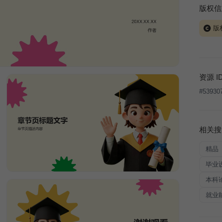
版权信
版
当前模板
式案例
本平台
资源 I
让、出
#
53930
将接照
相关搜
精品
毕业
本科
就业