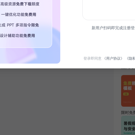
新用户扫码即完成注册登
简介
本模板
适合各
登录即同意
《用户协议》
《隐
热门专
限时免