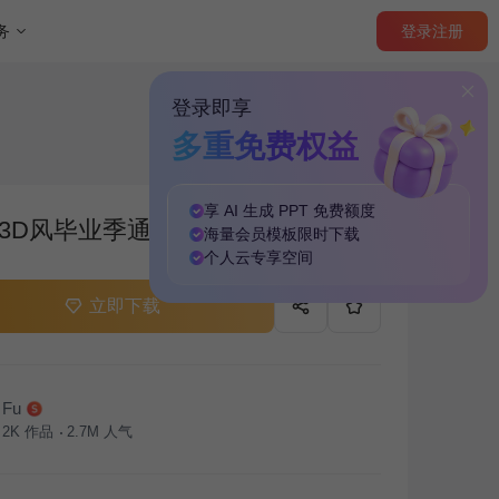
登录
注册
务
登录即享
多重免费权益
享 AI 生成 PPT
免费
额度
3D风毕业季通用PPT
海量
会员模板
限时下载
个人云
专享
空间
立即下载
Fu
2K
作品
2.7M
人气