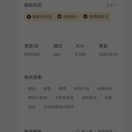
版权信息
更多
版权作品
原创设计
商用授权
当前模板由 iSlide 团队原创设计或已获得相关权利人授
权，PPT 格式案例、模板（含预览图）受著作权法保
护，著作权及相关权利归本平台所有。下载使用需遵循
资源 ID
格式
大小
更新
版权声明
条款，禁止任何形式的转让、出售或出租，未
#
5393087
pptx
0.19M
2026-08-03
经投权许可任何人不得擅自转载和分发，否则将接照我
国著作权法的相关规定承担相应法律责任。
相关搜索
精品
创意
通用
创业计划
创新创业
商业计划书
大学生创业
乡村振兴
创新
创业
大学生商业计划书
推荐模板
查看更多
换一换