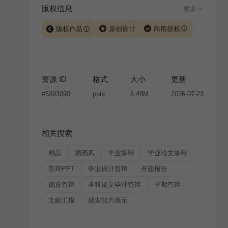
版权信息
更多
版权作品
原创设计
商用授权
当前模板由 iSlide 团队原创设计或已获得相关权利人授
权，PPT 格式案例、模板（含预览图）受著作权法保
护，著作权及相关权利归本平台所有。下载使用需遵循
资源 ID
格式
大小
更新
版权声明
条款，禁止任何形式的转让、出售或出租，未
#
5393090
pptx
6.48M
2026-07-23
经投权许可任何人不得擅自转载和分发，否则将接照我
国著作权法的相关规定承担相应法律责任。
相关搜索
精品
插画风
毕业答辩
毕业论文答辩
答辩PPT
毕业设计答辩
开题报告
德育答辩
本科论文毕业答辩
中期答辩
文献汇报
就业能力展示