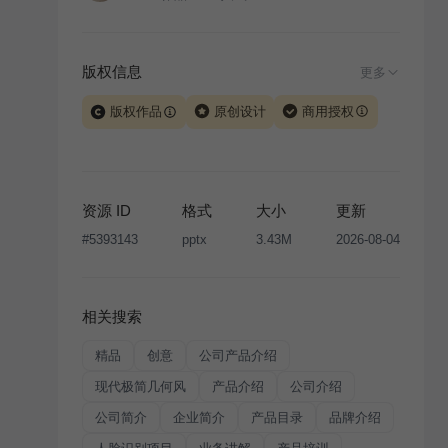
版权信息
更多
版权作品
原创设计
商用授权
当前模板由 iSlide 团队原创设计或已获得相关权利人授
权，PPT 格式案例、模板（含预览图）受著作权法保
护，著作权及相关权利归本平台所有。下载使用需遵循
资源 ID
格式
大小
更新
版权声明
条款，禁止任何形式的转让、出售或出租，未
#
5393143
pptx
3.43M
2026-08-04
经投权许可任何人不得擅自转载和分发，否则将接照我
国著作权法的相关规定承担相应法律责任。
相关搜索
精品
创意
公司产品介绍
现代极简几何风
产品介绍
公司介绍
公司简介
企业简介
产品目录
品牌介绍