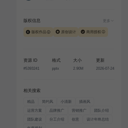
版权信息
更多
版权作品
原创设计
商用授权
当前模板由 iSlide 团队原创设计或已获得相关权利人授
权，PPT 格式案例、模板（含预览图）受著作权法保
护，著作权及相关权利归本平台所有。下载使用需遵循
资源 ID
格式
大小
更新
版权声明
条款，禁止任何形式的转让、出售或出租，未
#
5393241
pptx
2.90M
2026-07-24
经投权许可任何人不得擅自转载和分发，否则将接照我
国著作权法的相关规定承担相应法律责任。
相关搜索
精品
简约风
小清新
插画风
运营方案
品牌推广
营销推广
团队介绍
团队建设
分工介绍
创意
设计年终总结