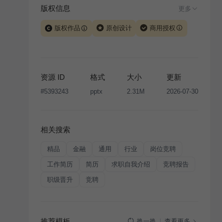
版权信息
更多
版权作品
原创设计
商用授权
当前模板由 iSlide 团队原创设计或已获得相关权利人授
权，PPT 格式案例、模板（含预览图）受著作权法保
护，著作权及相关权利归本平台所有。下载使用需遵循
资源 ID
格式
大小
更新
版权声明
条款，禁止任何形式的转让、出售或出租，未
#
5393243
pptx
2.31M
2026-07-30
经投权许可任何人不得擅自转载和分发，否则将接照我
国著作权法的相关规定承担相应法律责任。
相关搜索
精品
金融
通用
行业
岗位竞聘
工作简历
简历
求职自我介绍
竞聘报告
职级晋升
竞聘
推荐模板
查看更多
换一换