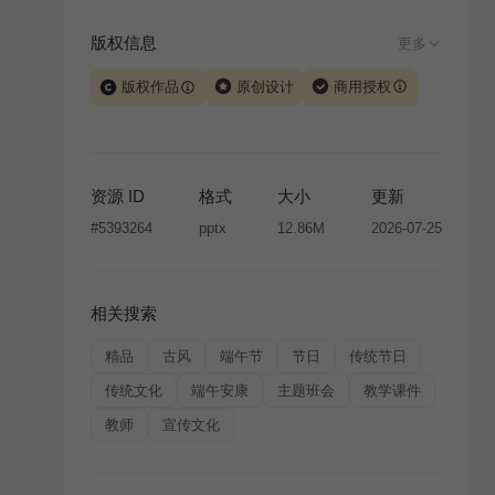
版权信息
更多
版权作品
原创设计
商用授权
当前模板由 iSlide 团队原创设计或已获得相关权利人授
权，PPT 格式案例、模板（含预览图）受著作权法保
护，著作权及相关权利归本平台所有。下载使用需遵循
资源 ID
格式
大小
更新
版权声明
条款，禁止任何形式的转让、出售或出租，未
#
5393264
pptx
12.86M
2026-07-25
经投权许可任何人不得擅自转载和分发，否则将接照我
国著作权法的相关规定承担相应法律责任。
相关搜索
精品
古风
端午节
节日
传统节日
传统文化
端午安康
主题班会
教学课件
教师
宣传文化