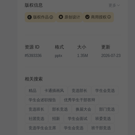
版权信息
更多
版权作品
原创设计
商用授权
当前模板由 iSlide 团队原创设计或已获得相关权利人授
权，PPT 格式案例、模板（含预览图）受著作权法保
护，著作权及相关权利归本平台所有。下载使用需遵循
资源 ID
格式
大小
更新
版权声明
条款，禁止任何形式的转让、出售或出租，未
#
5393336
pptx
1.35M
2026-07-23
经投权许可任何人不得擅自转载和分发，否则将接照我
国著作权法的相关规定承担相应法律责任。
相关搜索
精品
卡通插画风
竞选部长
学生会竞选
学生会述职报告
优秀学生干部答辩
竞选班长
部长竞选
换届大会
部门竞选
社团竞选
招新
学生会面试
班委竞选
竞选学生会主席
学生会竞选
班干部竞选