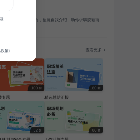
录
特个性，彰显职业魅力，创意自我介绍，助你求职脱颖而
题
查看更多
私政策》
100
80
套
套
费专题
精选总结汇报
32
80
套
套
活规划与安全专题
工作计划专题