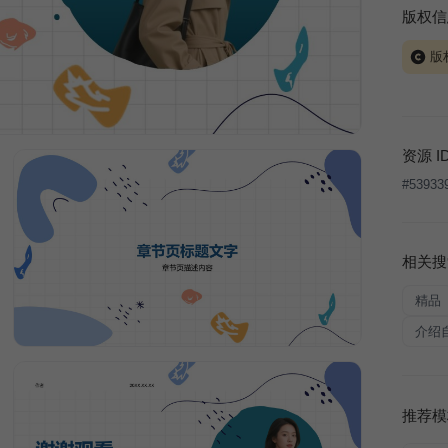
版权信
版
当前模板
式案例
本平台
资源 I
让、出
#
53933
将接照
相关搜
精品
介绍
推荐模