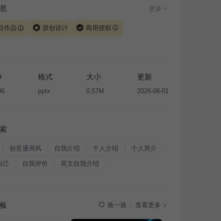
息
更多
权作品
原创设计
商用授权
由 iSlide 团队原创设计或已获得相关权利人授权，PPT 格
、模板（含预览图）受著作权法保护，著作权及相关权利归
所有。下载使用需遵循
版权声明
条款，禁止任何形式的转
D
格式
大小
更新
售或出租，未经投权许可任何人不得擅自转载和分发，否则
96
pptx
0.57M
2026-08-01
我国著作权法的相关规定承担相应法律责任。
索
创意通用风
自我介绍
个人介绍
个人简介
自己
自我评价
英文自我介绍
板
查看更多
换一换