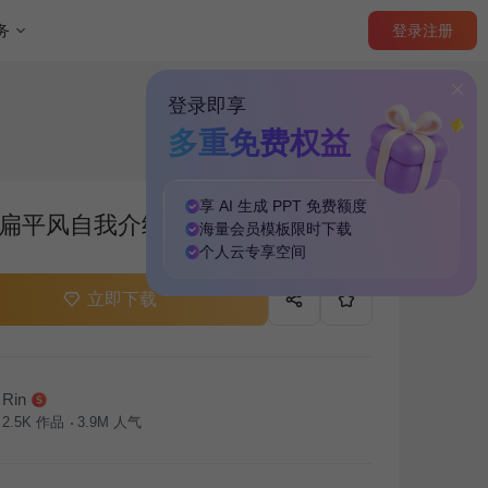
登录
注册
务
登录即享
多重免费权益
享 AI 生成 PPT
免费
额度
扁平风自我介绍PPT主题
海量
会员模板
限时下载
个人云
专享
空间
立即下载
Rin
2.5K
作品
3.9M
人气