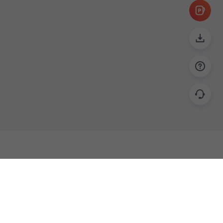
帮助
联系
使用指南
关于我们
功能教程
意见反馈
企业版
商务合作 biz@islide.cc