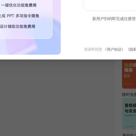
简介
新用户扫码即完成注册登
展现独
出。
热门专
登录即同意
《用户协议》
《隐
限时免
暑假生