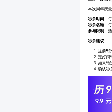
本次周年庆最
秒杀时间
：每
秒杀名额
：每
参与限制
：活
秒杀建议
：
提前5
定好闹
如果错
确认秒