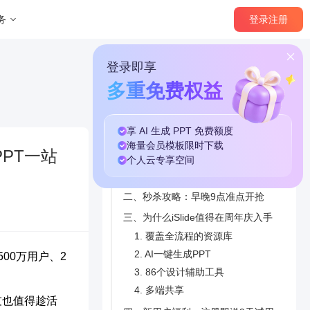
登录
注册
务
登录即享
多重免费权益
享 AI 生成 PPT
免费
额度
本篇目录
海量
会员模板
限时下载
PPT一站
个人云
专享
空间
一、9周年庆活动速览：时间、福利、怎么参与
二、秒杀攻略：早晚9点准点开抢
三、为什么iSlide值得在周年庆入手
1. 覆盖全流程的资源库
2. AI一键生成PPT
500万用户、2
3. 86个设计辅助工具
4. 多端共享
友也值得趁活