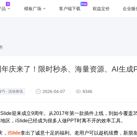
产品
模板广场
客户端下载
权益定价
企业服
齐
e 9周年庆来了！限时秒杀、海量资源、AI生成
2026-04-07
8346
技巧 - 活动资讯
，iSlide迎来成立9周年。从2017年第一款插件上线，到如今覆盖3
地区，iSlide已经成为很多人做PPT时离不开的效率工具。
庆，
iSlide
拿出了诚意十足的福利。老用户可以趁机续费，新朋