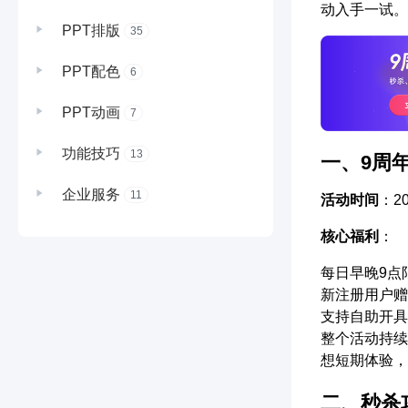
动入手一试。
PPT排版
35
PPT配色
6
PPT动画
7
功能技巧
13
一、9周
企业服务
11
活动时间
：20
核心福利
：
每日早晚9点
新注册用户赠
支持自助开具
整个活动持续
想短期体验，
二、秒杀