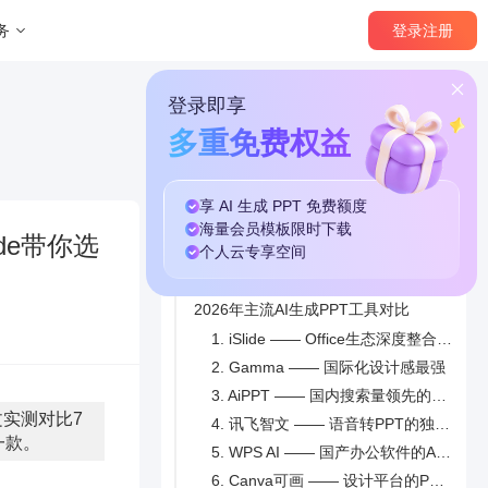
登录
注册
务
登录即享
多重免费权益
享 AI 生成 PPT
免费
额度
本篇目录
海量
会员模板
限时下载
de带你选
个人云
专享
空间
什么是AI生成PPT？
2026年主流AI生成PPT工具对比
1. iSlide —— Office生态深度整合的专业之选
2. Gamma —— 国际化设计感最强
3. AiPPT —— 国内搜索量领先的AI PPT工具
文实测对比7
4. 讯飞智文 —— 语音转PPT的独特能力
一款。
5. WPS AI —— 国产办公软件的AI升级
6. Canva可画 —— 设计平台的PPT扩展