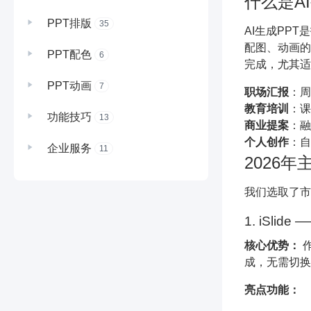
什么是A
PPT排版
35
AI生成PP
配图、动画的
PPT配色
6
完成，尤其适
PPT动画
7
职场汇报
：周
教育培训
：课
功能技巧
13
商业提案
：融
个人创作
：自
企业服务
11
2026年
我们选取了市
1. iSli
核心优势：
作
成，无需切换
亮点功能：