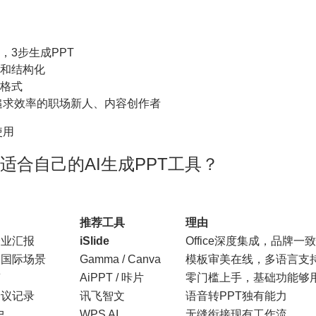
，3步生成PPT
和结构化
格式
追求效率的职场新人、内容创作者
使用
适合自己的AI生成PPT工具？
推荐工具
理由
企业汇报
iSlide
Office深度集成，品牌一
、国际场景
Gamma / Canva
模板审美在线，多语言支
稿
AiPPT / 咔片
零门槛上手，基础功能够
会议记录
讯飞智文
语音转PPT独有能力
户
WPS AI
无缝衔接现有工作流