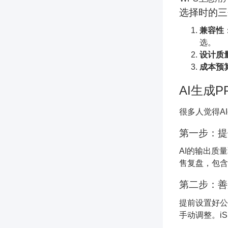
选择时的三
兼容性
选。
设计质
成本预
AI生成
很多人觉得A
第一步：提
AI的输出质
售复盘，包含
第二步：善
提前设置好公
手动调整。i