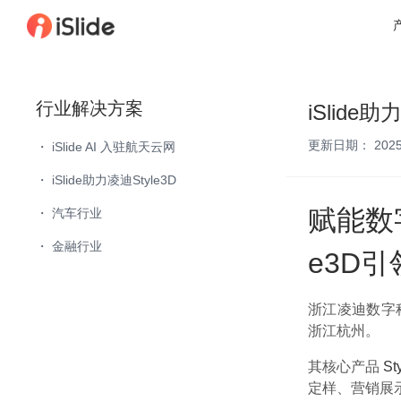
行业解决方案
iSlide助
更新日期：
2025
・
iSlide AI 入驻航天云网
・
iSlide助力凌迪Style3D
赋能数字
・
汽车行业
・
金融行业
e3D
浙江凌迪数字科
浙江杭州。
其核心产品
St
定样、营销展