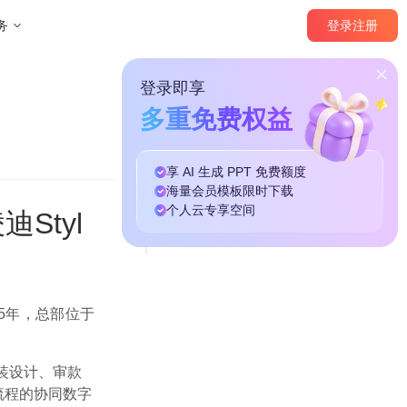
登录
注册
务
登录即享
本篇目录
多重免费权益
赋能数字时尚行业独角兽，iSlide助力凌迪Style3D引领高效设计
iSlide x 凌迪Style3D合作
享 AI 生成 PPT
免费
额度
海量
会员模板
限时下载
专属资源库
个人云
专享
空间
Styl
账号联合登录
PPT设计辅助功能
15年，总部位于
服装设计、审款
流程的协同数字