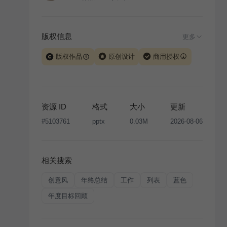
版权信息
更多
版权作品
原创设计
商用授权
当前模板由 iSlide 团队原创设计或已获得相关权利人授
权，PPT 格式案例、模板（含预览图）受著作权法保
护，著作权及相关权利归本平台所有。下载使用需遵循
资源 ID
格式
大小
更新
版权声明
条款，禁止任何形式的转让、出售或出租，未
#
5103761
pptx
0.03M
2026-08-06
经投权许可任何人不得擅自转载和分发，否则将接照我
国著作权法的相关规定承担相应法律责任。
相关搜索
创意风
年终总结
工作
列表
蓝色
年度目标回顾