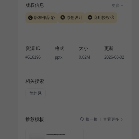
版权信息
更多
版权作品
原创设计
商用授权
当前模板由 iSlide 团队原创设计或已获得相关权利人授
权，PPT 格式案例、模板（含预览图）受著作权法保
护，著作权及相关权利归本平台所有。下载使用需遵循
资源 ID
格式
大小
更新
版权声明
条款，禁止任何形式的转让、出售或出租，未
#
516196
pptx
0.02M
2026-08-02
经投权许可任何人不得擅自转载和分发，否则将接照我
国著作权法的相关规定承担相应法律责任。
相关搜索
简约风
推荐模板
查看更多
换一换