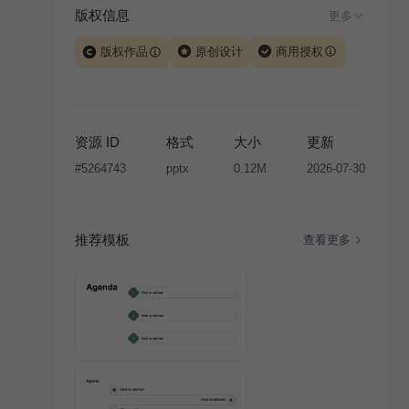
版权信息
更多
版权作品
原创设计
商用授权
当前模板由 iSlide 团队原创设计或已获得相关权利人授
权，PPT 格式案例、模板（含预览图）受著作权法保
护，著作权及相关权利归本平台所有。下载使用需遵循
资源 ID
格式
大小
更新
版权声明
条款，禁止任何形式的转让、出售或出租，未
#
5264743
pptx
0.12M
2026-07-30
经投权许可任何人不得擅自转载和分发，否则将接照我
国著作权法的相关规定承担相应法律责任。
推荐模板
查看更多