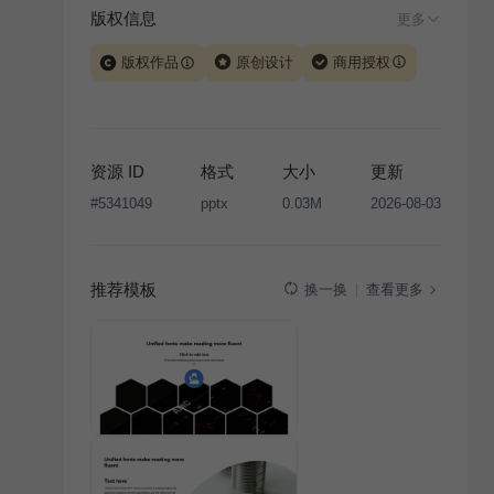
版权信息
更多
版权作品
原创设计
商用授权
当前模板由 iSlide 团队原创设计或已获得相关权利人授
权，PPT 格式案例、模板（含预览图）受著作权法保
护，著作权及相关权利归本平台所有。下载使用需遵循
资源 ID
格式
大小
更新
版权声明
条款，禁止任何形式的转让、出售或出租，未
#
5341049
pptx
0.03M
2026-08-03
经投权许可任何人不得擅自转载和分发，否则将接照我
国著作权法的相关规定承担相应法律责任。
推荐模板
查看更多
换一换