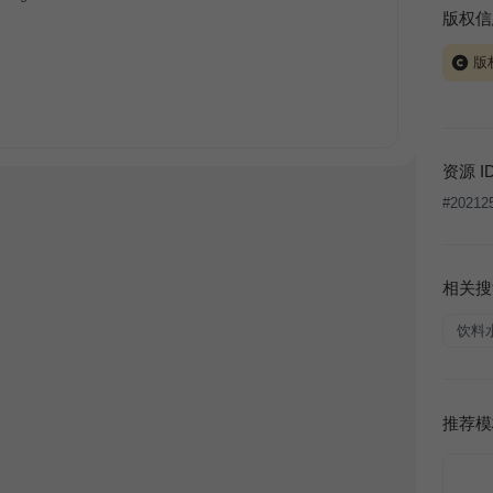
版权信
版
当前模板
式案例
本平台
资源 I
让、出
#
20212
将接照
相关搜
饮料
推荐模