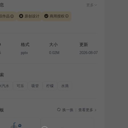
息
更多
权作品
原创设计
商用授权
由 iSlide 团队原创设计或已获得相关权利人授权，PPT 格
、模板（含预览图）受著作权法保护，著作权及相关权利归
所有。下载使用需遵循
版权声明
条款，禁止任何形式的转
D
格式
大小
更新
售或出租，未经投权许可任何人不得擅自转载和分发，否则
5
pptx
0.02M
2026-08-07
我国著作权法的相关规定承担相应法律责任。
索
水汽水
可乐
吸管
柠檬
水滴
板
查看更多
换一换