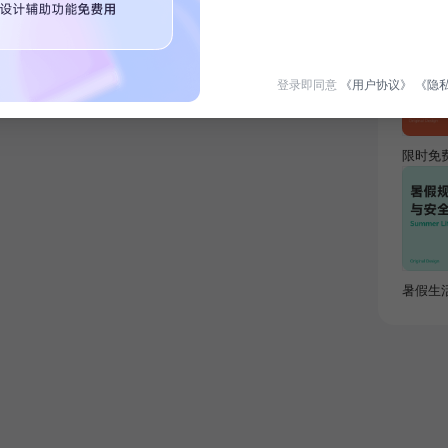
热门专
登录即同意
《用户协议》
《隐
限时免
暑假生