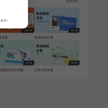
题
查看更多
私政策》
100
80
套
套
费专题
精选总结汇报
32
80
套
套
活规划与安全专题
工作计划专题