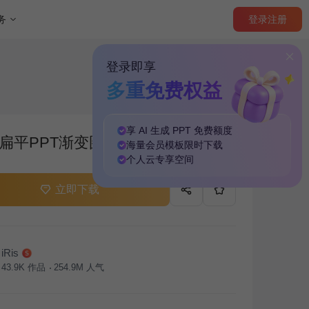
登录
注册
务
登录即享
多重免费权益
享 AI 生成 PPT
免费
额度
扁平PPT渐变图
海量
会员模板
限时下载
个人云
专享
空间
立即下载
iRis
43.9K
作品
254.9M
人气