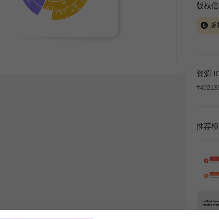
版权信
版
当前模板
式案例
本平台
资源 I
让、出
#
49213
将接照
推荐模