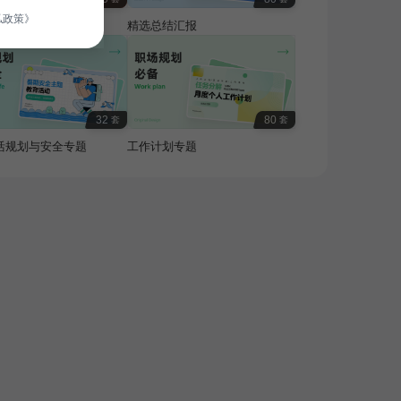
私政策》
费专题
精选总结汇报
32
80
套
套
活规划与安全专题
工作计划专题