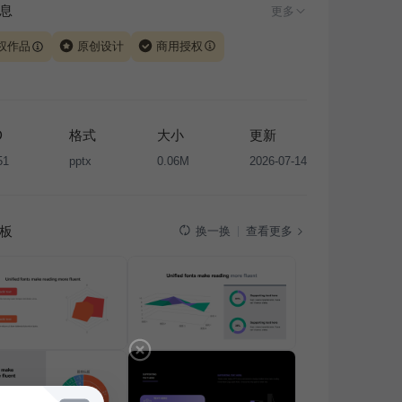
息
更多
权作品
原创设计
商用授权
由 iSlide 团队原创设计或已获得相关权利人授权，PPT 格
、模板（含预览图）受著作权法保护，著作权及相关权利归
所有。下载使用需遵循
版权声明
条款，禁止任何形式的转
D
格式
大小
更新
售或出租，未经投权许可任何人不得擅自转载和分发，否则
51
pptx
0.06M
2026-07-14
我国著作权法的相关规定承担相应法律责任。
板
查看更多
换一换