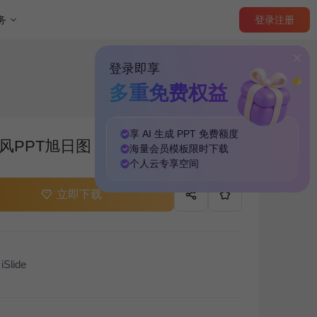
登录
注册
务
登录即享
多重免费权益
享 AI 生成 PPT
免费
额度
风PPT旭日图
海量
会员模板
限时下载
个人云
专享
空间
立即下载
iSlide