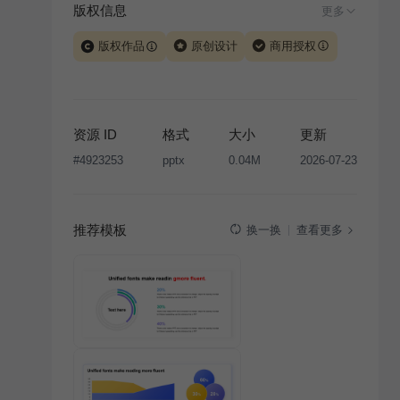
版权信息
更多
版权作品
原创设计
商用授权
当前模板由 iSlide 团队原创设计或已获得相关权利人授
权，PPT 格式案例、模板（含预览图）受著作权法保
护，著作权及相关权利归本平台所有。下载使用需遵循
资源 ID
格式
大小
更新
版权声明
条款，禁止任何形式的转让、出售或出租，未
#
4923253
pptx
0.04M
2026-07-23
经投权许可任何人不得擅自转载和分发，否则将接照我
国著作权法的相关规定承担相应法律责任。
推荐模板
查看更多
换一换