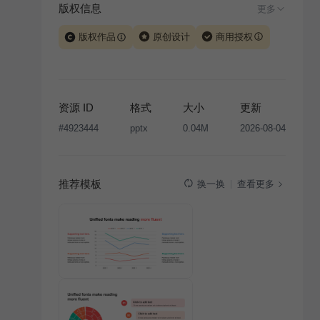
版权信息
更多
版权作品
原创设计
商用授权
当前模板由 iSlide 团队原创设计或已获得相关权利人授
权，PPT 格式案例、模板（含预览图）受著作权法保
护，著作权及相关权利归本平台所有。下载使用需遵循
资源 ID
格式
大小
更新
版权声明
条款，禁止任何形式的转让、出售或出租，未
#
4923444
pptx
0.04M
2026-08-04
经投权许可任何人不得擅自转载和分发，否则将接照我
国著作权法的相关规定承担相应法律责任。
推荐模板
查看更多
换一换