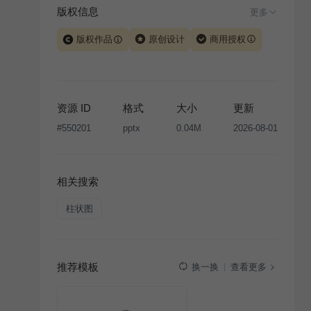
版权信息
更多
版权作品
原创设计
商用授权
当前模板由 iSlide 团队原创设计或已获得相关权利人授
权，PPT 格式案例、模板（含预览图）受著作权法保
护，著作权及相关权利归本平台所有。下载使用需遵循
资源 ID
格式
大小
更新
版权声明
条款，禁止任何形式的转让、出售或出租，未
#
550201
pptx
0.04M
2026-08-01
经投权许可任何人不得擅自转载和分发，否则将接照我
国著作权法的相关规定承担相应法律责任。
相关搜索
柱状图
推荐模板
查看更多
换一换